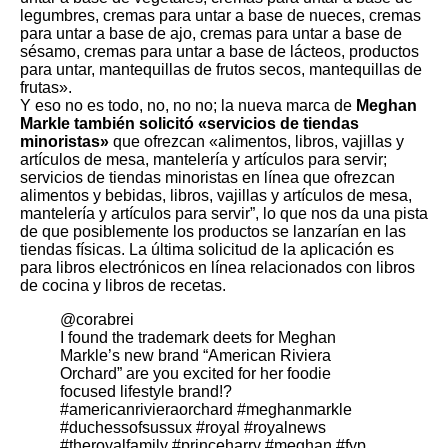
legumbres, cremas para untar a base de nueces, cremas
para untar a base de ajo, cremas para untar a base de
sésamo, cremas para untar a base de lácteos, productos
para untar, mantequillas de frutos secos, mantequillas de
frutas».
Y eso no es todo, no, no no; la nueva marca de
Meghan
Markle también solicitó «servicios de tiendas
minoristas»
que ofrezcan «alimentos, libros, vajillas y
artículos de mesa, mantelería y artículos para servir;
servicios de tiendas minoristas en línea que ofrezcan
alimentos y bebidas, libros, vajillas y artículos de mesa,
mantelería y artículos para servir”, lo que nos da una pista
de que posiblemente los productos se lanzarían en las
tiendas físicas. La última solicitud de la aplicación es
para libros electrónicos en línea relacionados con libros
de cocina y libros de recetas.
@corabrei
I found the trademark deets for Meghan
Markle’s new brand “American Riviera
Orchard” are you excited for her foodie
focused lifestyle brand!?
#americanrivieraorchard
#meghanmarkle
#duchessofsussux
#royal
#royalnews
#theroyalfamily
#princeharry
#meghan
#fyp