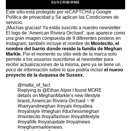
SUSCRIBIRME
Este sitio está protegido por reCAPTCHA y Google
Política de privacidad
y Se aplican las
Condiciones de
servicio
.
¡Muchas gracias!
Ya estás suscrito a nuestro newsletter
El logo de ‘American Riviera Orchard’, que aparece como
una gran imagen compuesta de 9 diferentes posteos en
Instagram, también incluye el nombre de
Montecito, el
nombre del barrio donde reside la familia de
Meghan
Markle
.
Por el momento su sitio web de la marca solo
permite a los usuarios suscribirse al newsletter para
recibir actualizaciones de la misma, pero ya se tiene un
poco de información sobre lo que podría incluir
el nuevo
proyecto de la duquesa de Sussex.
@matta_of_fact
Replying to @Ethan Alper I found MORE
details on MeghanMarkle’s new lifestyle
brand, American Riviera Orchard ✨🌸
#harryandmeghan
#royals
#royaltea
#royalstyle
#meghan
#duchessmeghan
#montecito
#royalfashion
#royallifestyle
#royallife
#royalupdate
#royalnews
#meghanmarklenews