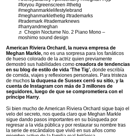
#foryou
#greenscreen
#thetig
#meghanmarklelifestylebrand
#meghanmarklethetig
#trademarks
#trademark
#trademarknews
#harryandmeghan
♬ Chopin Nocturne No. 2 Piano Mono –
moshimo sound design
American Riviera Orchard, la nueva empresa de
Meghan Markle,
no es una sorpresa para los fanáticos
de hueso colorado de la actriz quien previamente
demostró sus habilidades como
creadora de tendencias
en su blog de estilo de vida ‘The Tig’,
donde escribía
de comida, viajes y reflexiones personales. Para tristeza
de muchos
la duquesa de Sussex cerró su sitio, y la
cuenta de Instagram con más de 3 millones de
seguidores, luego de que se comprometiera con el
príncipe Harry
.
Si bien mucho de American Riviera Orchard sigue bajo el
velo del secreto, nos queda claro que Meghan Markle
sigue dando pasos importantes en su búsqueda por
regresar a la vida pública y por restaurar su nombre tras
la serie de escándalos que vivió en sus años como
miembro activo de la familia real británica.