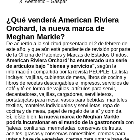
♬ Aesthetic – Gaspar
¿Qué venderá American Riviera
Orchard, la nueva marca de
Meghan Markle?
De acuerdo a la solicitud presentada el 2 de febrero de
este año, y que aún está pendiente de revisión por parte
de la Oficina de Patentes y Marcas de Estados Unidos,
American Riviera Orchard’ ha enumerado una serie
de artículos bajo “bienes y servicios”,
según la
información compartida por la
revista PEOPLE
. La lista
incluye: “vajillas, cubiertos de mesa, libros de cocina y
libros de recetas descargables e impresos, servicios de
café y té en forma de vajillas, artículos para servir,
decantadores, vajillas, cargadores, servilleteros,
portatarjetas para mesa, vasos para bebidas, manteles
textiles, manteles individuales y servilletas, ropa de
cocina y de mesa, papel de regalo de tela” y comida.
Sí, leíste bien,
la nueva marca de Meghan Markle
podría incursionar en el mundo de la gastronomía
con
“jaleas, confituras, mermeladas, conservas de frutas,
aceites, grasas y conservas comestibles, cremas para
untar a base de vegetales, cremas para untar a base de