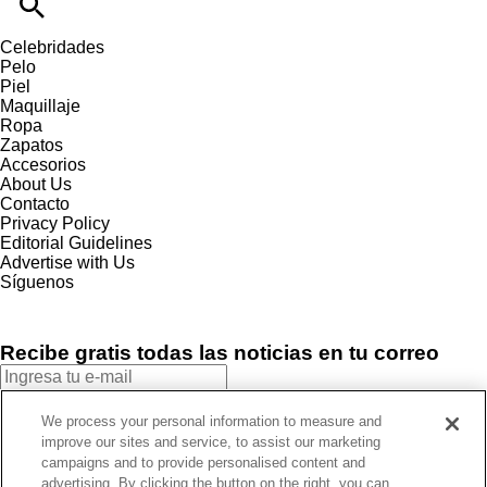
Celebridades
Pelo
Piel
Maquillaje
Ropa
Zapatos
Accesorios
About Us
Contacto
Privacy Policy
Editorial Guidelines
Advertise with Us
Síguenos
Recibe gratis todas las noticias en tu correo
SUSCRIBIRME
We process your personal information to measure and
improve our sites and service, to assist our marketing
Este sitio está protegido por reCAPTCHA y Google
Política de
campaigns and to provide personalised content and
privacidad
y Se aplican las
Condiciones de servicio
.
advertising. By clicking the button on the right, you can