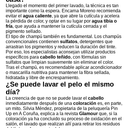
Llegado el momento del primer lavado, la técnica es tan
importante como la espera. Encarna Moreno recomienda
evitar el
agua caliente
, ya que abre la cutícula y acelera
la pérdida de color, y optar en su lugar por
agua tibia o
fría
, que ayuda a mantener la cutícula cerrada y el
pigmento sellado.
El tipo de champú también es fundamental. Los champús
convencionales contienen
sulfatos
, detergentes que
arrastran los pigmentos y reducen la duración del tinte.
Por eso, los especialistas aconsejan utilizar productos
específicos para
cabello teñido
, con fórmulas sin
sulfatos que limpian suavemente sin eliminar el color.
Tras el champú, es recomendable aplicar acondicionador
o mascarilla nutritiva para mantener la fibra sellada,
hidratada y libre de encrespamiento.
¿Se puede lavar el pelo el mismo
día?
La creencia de que no se puede lavar el
cabello
inmediatamente después de una
coloración
es, en parte,
un mito. Silvia Méndez, propietaria de la peluquería Pin
Up en A Coruña, explica a la revista
Glamour
que, si la
coloración ya ha concluido su proceso de oxidación en el
salón, el lavado que realizan allí para retirar los residuos