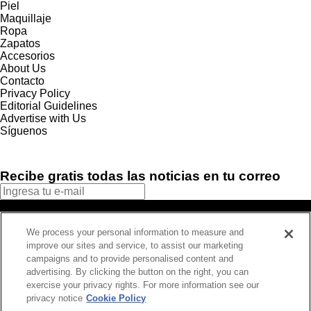
Piel
Maquillaje
Ropa
Zapatos
Accesorios
About Us
Contacto
Privacy Policy
Editorial Guidelines
Advertise with Us
Síguenos
Recibe gratis todas las noticias en tu correo
SUSCRIBIRME
We process your personal information to measure and
Este sitio está protegido por reCAPTCHA y Google
Política de
improve our sites and service, to assist our marketing
privacidad
y Se aplican las
Condiciones de servicio
.
campaigns and to provide personalised content and
¡Muchas gracias!
Ya estás suscrito a nuestro newsletter
advertising. By clicking the button on the right, you can
exercise your privacy rights. For more information see our
privacy notice
Cookie Policy