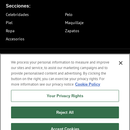
Secciones:
Celebridades
Pelo
Piel
Maquillaje
Ropa
Zapatos
Accesorios
About Us
We process your personal information to measure and improve
our sites and service, to assist our marketing campaigns and to
Contacto
provide personalised content and advertising. By clicking the
button on the right, you can exercise your privacy rights. For
Privacy Policy
more information see our privacy notice
Cookie Policy
Editorial Guidelines
Your Privacy Rights
Advertise with Us
Reject All
Copyright © 2026. All rights reserved
Accept Cookies