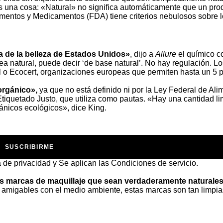
s una cosa: «Natural» no significa automáticamente que un pro
limentos y Medicamentos (FDA) tiene criterios nebulosos sobre 
ria de la belleza de Estados Unidos»
, dijo a
Allure
el químico c
a natural, puede decir ‘de base natural’. No hay regulación. Lo
o Ecocert, organizaciones europeas que permiten hasta un 5 p
orgánico»,
ya que no está definido ni por la Ley Federal de Ali
iquetado Justo, que utiliza como pautas. «Hay una cantidad li
ánicos ecológicos», dice King.
SUSCRIBIRME
a de privacidad
y Se aplican las
Condiciones de servicio
.
s marcas de maquillaje que sean verdaderamente naturales
 amigables con el medio ambiente, estas marcas son tan limpi