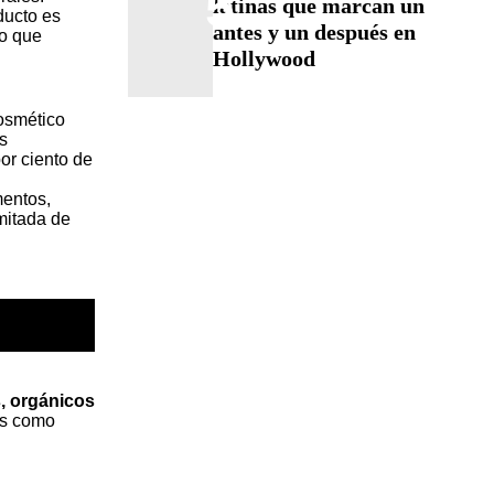
5
latinas que marcan un
ducto es
antes y un después en
lo que
Hollywood
osmético
s
or ciento de
mentos,
mitada de
, orgánicos
as como