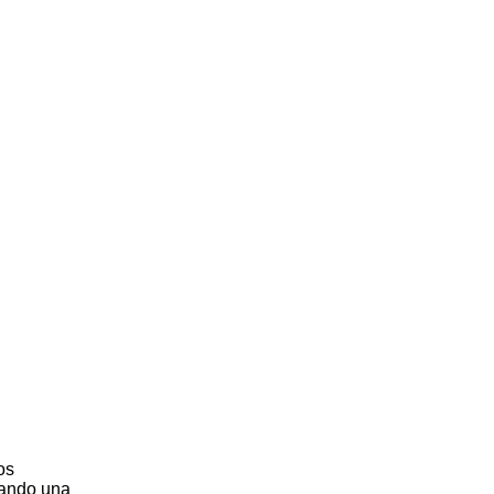
os
zando una