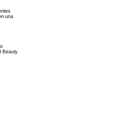
entes
cen una
o
8 Beauty