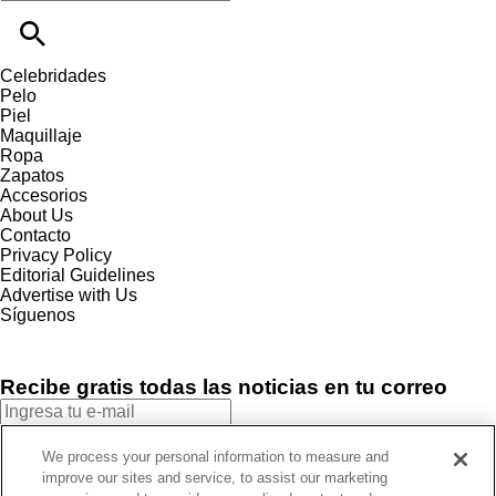
Celebridades
Pelo
Piel
Maquillaje
Ropa
Zapatos
Accesorios
About Us
Contacto
Privacy Policy
Editorial Guidelines
Advertise with Us
Síguenos
Recibe gratis todas las noticias en tu correo
SUSCRIBIRME
We process your personal information to measure and
improve our sites and service, to assist our marketing
Este sitio está protegido por reCAPTCHA y Google
Política de