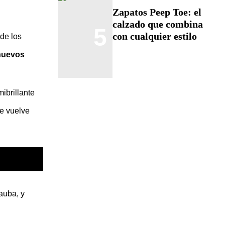
Zapatos Peep Toe: el
calzado que combina
5
con cualquier estilo
 de los
nuevos
ibrillante
se vuelve
auba, y