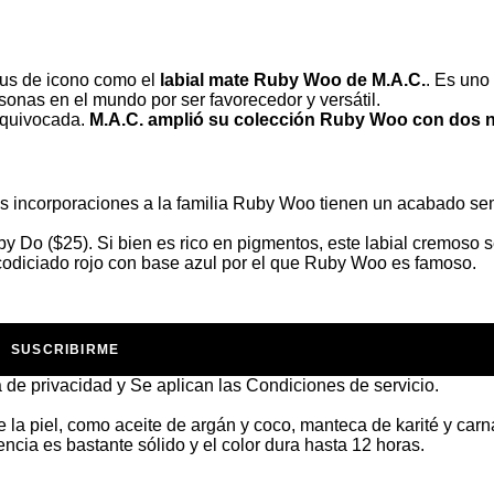
tus de icono como el
labial mate Ruby Woo de M.A.C.
. Es uno
sonas en el mundo por ser favorecedor y versátil.
 equivocada.
M.A.C. amplió su colección Ruby Woo con dos 
evas incorporaciones a la familia Ruby Woo tienen un acabado sem
y Do ($25)
. Si bien es rico en pigmentos, este labial cremoso 
 codiciado rojo con base azul por el que Ruby Woo es famoso.
SUSCRIBIRME
a de privacidad
y Se aplican las
Condiciones de servicio
.
e la piel, como aceite de argán y coco, manteca de karité y carn
cia es bastante sólido y el color dura hasta 12 horas.