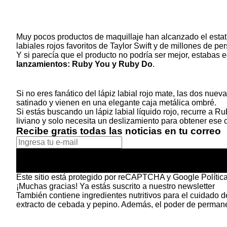
Muy pocos productos de maquillaje han alcanzado el esta
labiales rojos favoritos de Taylor Swift
y de millones de per
Y si parecía que el producto no podría ser mejor, estabas
lanzamientos: Ruby You y Ruby Do
.
Si no eres fanático del lápiz labial rojo mate, las dos nu
satinado y vienen en una elegante caja metálica ombré.
Si estás buscando un lápiz labial líquido rojo, recurre a
Rub
liviano y solo necesita un deslizamiento para obtener ese
Recibe gratis todas las noticias en tu correo
Este sitio está protegido por reCAPTCHA y Google
Polític
¡Muchas gracias!
Ya estás suscrito a nuestro newsletter
También contiene ingredientes nutritivos para el cuidado d
extracto de cebada y pepino. Además, el poder de permanen