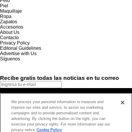
Pelo
Piel
Maquillaje
Ropa
Zapatos
Accesorios
About Us
Contacto
Privacy Policy
Editorial Guidelines
Advertise with Us
Síguenos
Recibe gratis todas las noticias en tu correo
SUSCRIBIRME
We process your personal information to measure and
Este sitio está protegido por reCAPTCHA y Google
Política de
improve our sites and service, to assist our marketing
privacidad
y Se aplican las
Condiciones de servicio
.
campaigns and to provide personalised content and
¡Muchas gracias!
Ya estás suscrito a nuestro newsletter
advertising. By clicking the button on the right, you can
exercise your privacy rights. For more information see our
privacy notice
Cookie Policy