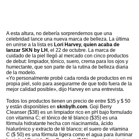
A esta altura, no debería sorprendernos que una
celebridad lance una nueva marca de belleza. La última
en unirse a la lista es
Lori Harvey, quien acaba de
lanzar SKN by LH
, el 22 de octubre. La marca de
cuidado de la piel llegó al mercado con cinco productos
de debut: limpiador, tónico, suero, crema para los ojos y
humectante, que son parte de la rutina de belleza diaria
de la modelo.
«Yo personalmente probé cada ronda de productos en mi
propia piel, solo para asegurarme de que todo fuera de la
mejor calidad posible», dijo Harvey en una entrevista.
Todos los productos tienen un precio de entre $35 y $ 50
y están disponibles en
sknbylh.com
. Goji Berry
Cleanser ($38) es un limpiador rico en pH bajo formulado
con vitamina C; el tónico de té blanco ($35) es una
fórmula hidratante hecha con niacinamida, ácido
hialurónico y extracto de té blanco; el suero de vitamina
C ($ 50) es una fórmula ligera como el agua para iluminar