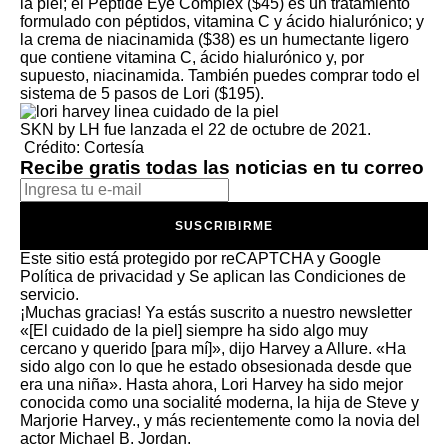
la piel; el Peptide Eye Complex ($45) es un tratamiento
formulado con péptidos, vitamina C y ácido hialurónico; y
la crema de niacinamida ($38) es un humectante ligero
que contiene vitamina C, ácido hialurónico y, por
supuesto, niacinamida. También puedes comprar todo el
sistema de 5 pasos de Lori ($195).
SKN by LH fue lanzada el 22 de octubre de 2021.
Crédito: Cortesía
Recibe gratis todas las noticias en tu correo
SUSCRIBIRME
Este sitio está protegido por reCAPTCHA y Google
Política de privacidad
y Se aplican las
Condiciones de
servicio
.
¡Muchas gracias!
Ya estás suscrito a nuestro newsletter
«[El cuidado de la piel] siempre ha sido algo muy
cercano y querido [para mí]», dijo Harvey a Allure. «Ha
sido algo con lo que he estado obsesionada desde que
era una niña». Hasta ahora, Lori Harvey ha sido mejor
conocida como una socialité moderna, la hija de Steve y
Marjorie Harvey., y más recientemente como la novia del
actor Michael B. Jordan.