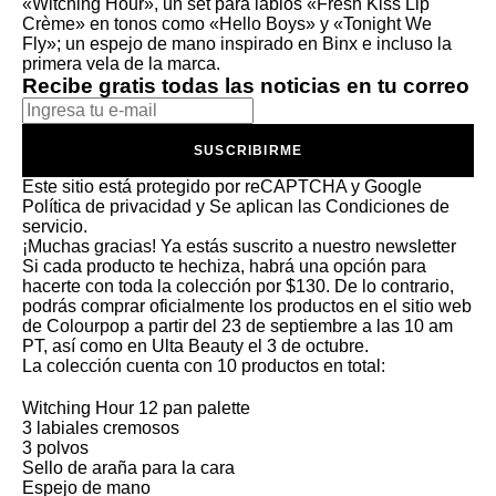
«Witching Hour», un set para labios «Fresh Kiss Lip
Crème» en tonos como «Hello Boys» y «Tonight We
Fly»; un espejo de mano inspirado en Binx e incluso la
primera vela de la marca.
Recibe gratis todas las noticias en tu correo
SUSCRIBIRME
Este sitio está protegido por reCAPTCHA y Google
Política de privacidad
y Se aplican las
Condiciones de
servicio
.
¡Muchas gracias!
Ya estás suscrito a nuestro newsletter
Si cada producto te hechiza, habrá una opción para
hacerte con toda la colección por $130. De lo contrario,
podrás comprar oficialmente los productos en el
sitio web
de Colourpop
a partir del 23 de septiembre a las 10 am
PT, así como en Ulta Beauty el 3 de octubre.
La colección cuenta con 10 productos en total:
Witching Hour 12 pan palette
3 labiales cremosos
3 polvos
Sello de araña para la cara
Espejo de mano