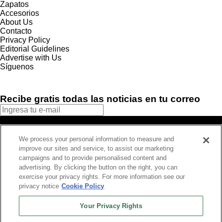
Zapatos
Accesorios
About Us
Contacto
Privacy Policy
Editorial Guidelines
Advertise with Us
Síguenos
Recibe gratis todas las noticias en tu correo
SUSCRIBIRME
We process your personal information to measure and
Este sitio está protegido por reCAPTCHA y Google
Política de
improve our sites and service, to assist our marketing
privacidad
y Se aplican las
Condiciones de servicio
.
campaigns and to provide personalised content and
¡Muchas gracias!
Ya estás suscrito a nuestro newsletter
advertising. By clicking the button on the right, you can
exercise your privacy rights. For more information see our
privacy notice
Cookie Policy
Recibe gratis todas las noticias en tu correo
Your Privacy Rights