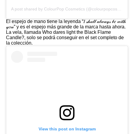
A post shared by ColourPop Cosmetics (@colourpopcosmetics)
El espejo de mano tiene la leyenda “𝐼 𝓈𝒽𝒶𝓁𝓁 𝒶𝓁𝓌𝒶𝓎𝓈 𝒷𝑒 𝓌𝒾𝓉𝒽
𝓎𝑜𝓊” y es el espejo más grande de la marca hasta ahora.
La vela, llamada Who dares light the Black Flame
Candle?, solo se podrá conseguir en el set completo de
la colección.
View this post on Instagram