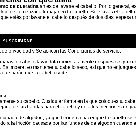
ento de queratina
antes de lavarte el cabello. Por lo general, e
lmente comenzar a trabajar en tu cabello. Si te lavas el cabello
a que estés por lavarte el cabello después de dos días, espera 
SUSCRIBIRME
a de privacidad
y Se aplican las
Condiciones de servicio
.
inarás tu cabello lavándolo inmediatamente después del proce
. Es imperativo mantener tu cabello seco, así que no enjuagues
 que harán que tu cabello sude.
ina.
vamente su cabello. Cualquier forma en la que coloques tu cabe
ejada de las bandas para el cabello y deja tus mechones en pa
almohada de algodón, ya que tienden a hacer que tu cabello se 
do a la fricción causada por las fundas de de algodón cuando 