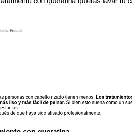
ratamiento con queratina quieras lavar tu c
édito: Freepik
 las personas con cabello rizado tienen menos.
Los tratamiento
más liso y más fácil de peinar.
Si bien esto suena como un sue
estrictas.
pués de que haya sido alisado profesionalmente.
miento con queratina