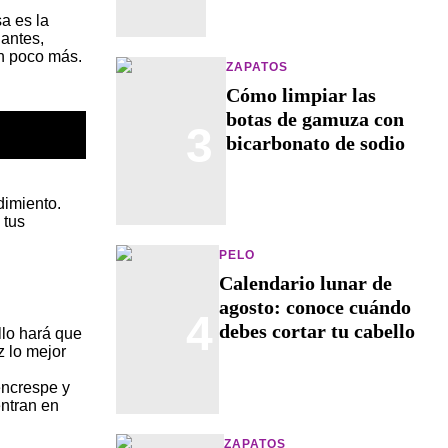
sa es la
 antes,
un poco más.
ZAPATOS
Cómo limpiar las
botas de gamuza con
3
bicarbonato de sodio
dimiento.
 tus
PELO
Calendario lunar de
agosto: conoce cuándo
4
debes cortar tu cabello
llo hará que
z lo mejor
encrespe y
entran en
ZAPATOS