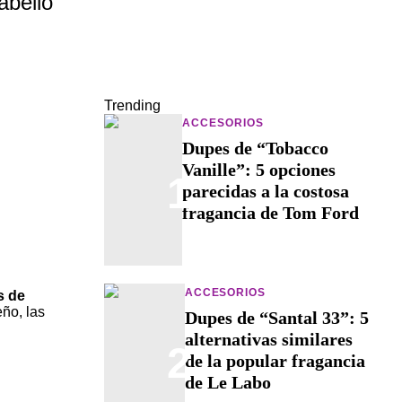
abello
Trending
ACCESORIOS
Dupes de “Tobacco
Vanille”: 5 opciones
1
parecidas a la costosa
fragancia de Tom Ford
ACCESORIOS
s de
ño, las
Dupes de “Santal 33”: 5
alternativas similares
2
de la popular fragancia
de Le Labo