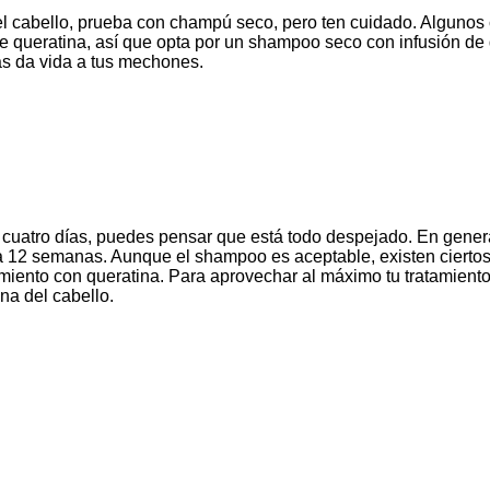
te el cabello, prueba con champú seco, pero ten cuidado. Alguno
de queratina, así que opta por un shampoo seco con infusión de
as da vida a tus mechones.
cuatro días, puedes pensar que está todo despejado. En genera
a 12 semanas. Aunque el shampoo es aceptable, existen cierto
miento con queratina. Para aprovechar al máximo tu tratamiento
na del cabello.