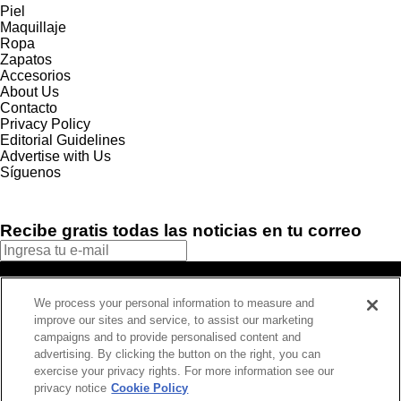
Piel
Maquillaje
Ropa
Zapatos
Accesorios
About Us
Contacto
Privacy Policy
Editorial Guidelines
Advertise with Us
Síguenos
Recibe gratis todas las noticias en tu correo
SUSCRIBIRME
We process your personal information to measure and
Este sitio está protegido por reCAPTCHA y Google
Política de
improve our sites and service, to assist our marketing
privacidad
y Se aplican las
Condiciones de servicio
.
campaigns and to provide personalised content and
¡Muchas gracias!
Ya estás suscrito a nuestro newsletter
advertising. By clicking the button on the right, you can
exercise your privacy rights. For more information see our
privacy notice
Cookie Policy