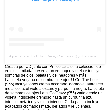
View this post on Instagram
A post shared by Urban Decay Cosmetics (@urbandecaycosmetics)
Creada por UD junto con Prince Estate, la colección de
edición limitada presenta un empaque violeta e incluye
sombras de ojos, paletas y delineadores y más.
La paleta vegana de sombras de ojos U Got The Look
($55) incluye tonos crema nacarado, dorado al atardecer
metálico, azul violeta oscuro y purpurina negra. La paleta
de sombras de ojos Let’s Go Crazy ($55) varía desde un
violeta iridiscente cremoso hasta un purpurina azul
intenso metálico y violeta intenso. Cada paleta incluye
acabados cromados mate, perlados y relucientes.